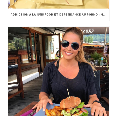
ADDICTION À LA JUNKFOOD ET DÉPENDANCE AU PORNO : MÊME FLÉAU?