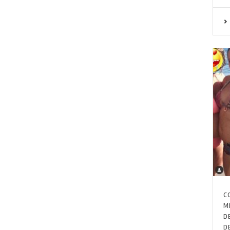
C
M
D
D