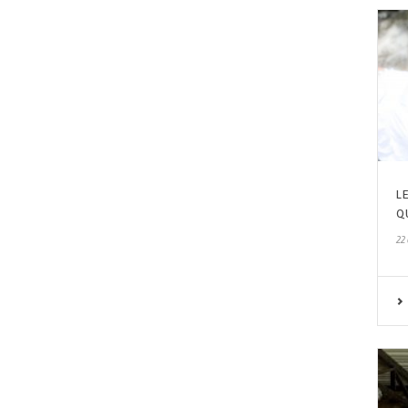
L
Q
22