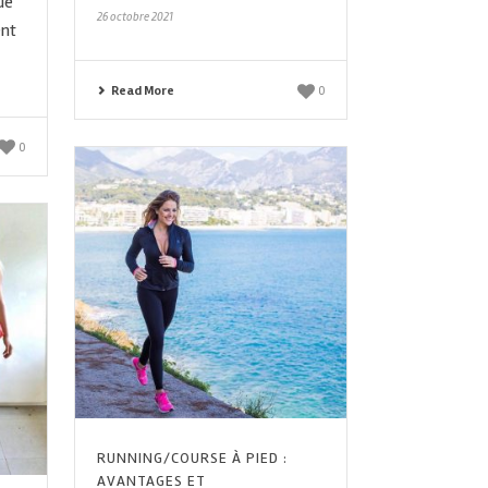
ue
26 octobre 2021
ent
Read More
0
0
RUNNING/COURSE À PIED :
AVANTAGES ET