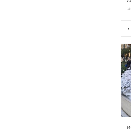
A
16
M