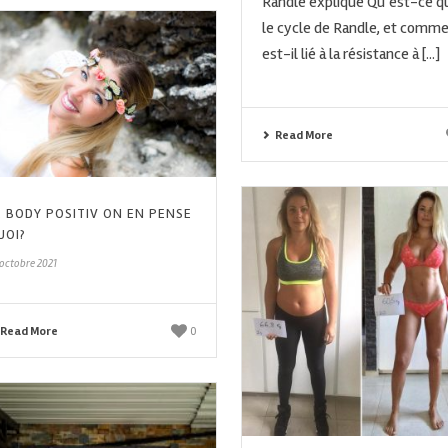
Randle expliqué Qu’est-ce q
le cycle de Randle, et comm
est-il lié à la résistance à [...]
Read More
E BODY POSITIV ON EN PENSE
UOI?
 octobre 2021
Read More
0