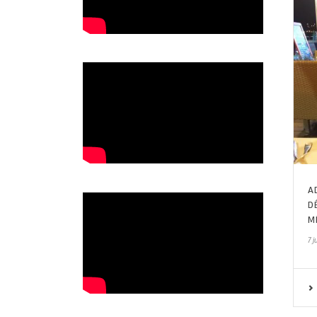
A
D
M
7 j