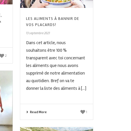
,
LES ALIMENTS À BANNIR DE
&
VOS PLACARDS!
E
13 septembre 2021
Dans cet article, nous
souhaitons être 100 %
2
transparent avec toi concernant
les aliments que nous avons
supprimé de notre alimentation
au quotidien. Bref on va te
donner la liste des aliments à [...]
Read More
1