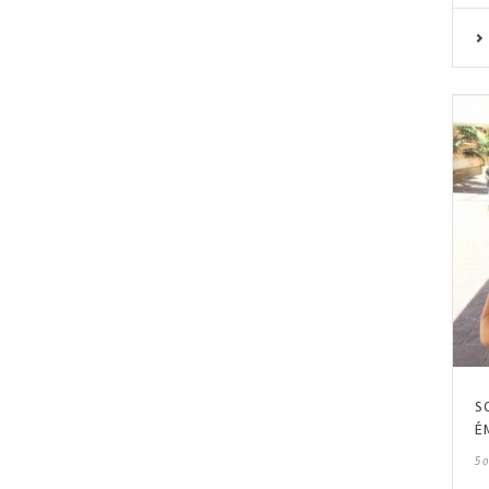
S
É
5 