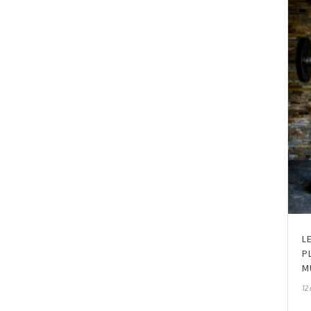
L
P
M
12