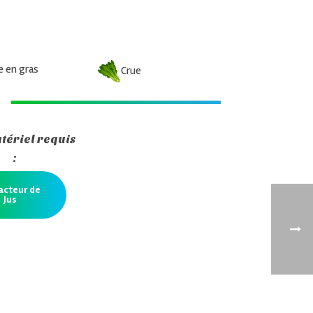
en gras
Crue
tériel requis
:
acteur de
Jus