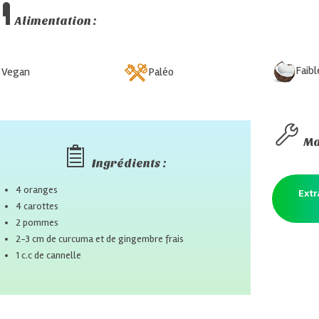
Alimentation :
Faible 
gan
Paléo
Ma
Ingrédients :
4 oranges
Extr
4 carottes
2 pommes
2-3 cm de curcuma et de gingembre frais
1 c.c de cannelle