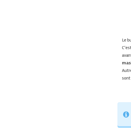
Le b
C’es
avan
mass
Autre
sont 