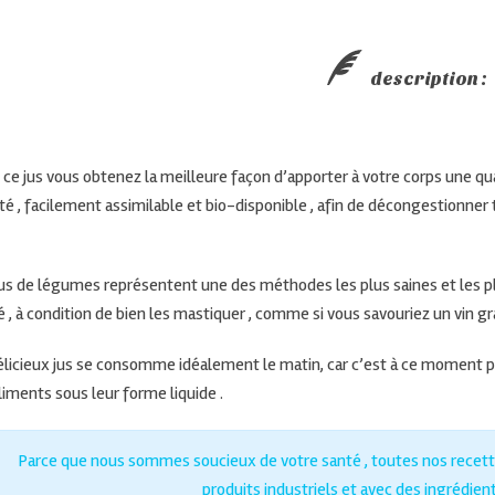
description :
 ce jus vous obtenez la meilleure façon d’apporter à votre corps une qu
ité , facilement assimilable et bio-disponible , afin de décongestionne
jus de légumes représentent une des méthodes les plus saines et les pl
 , à condition de bien les mastiquer , comme si vous savouriez un vin gr
élicieux jus se consomme idéalement le matin, car c’est à ce moment pr
liments sous leur forme liquide .
Parce que nous sommes soucieux de votre santé , toutes nos recettes
produits industriels et avec des ingrédient