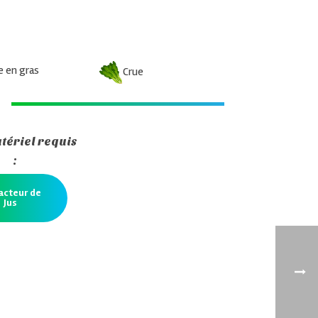
en gras
Crue
tériel requis
:
acteur de
Jus