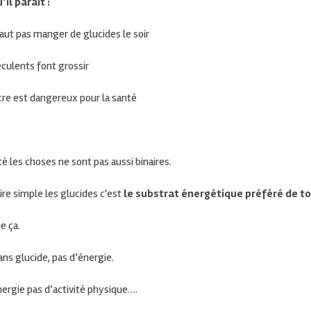
’il parait :
 faut pas manger de glucides le
soir
éculents font
grossir
cre est dangereux pour la
santé
té les
choses ne sont pas aussi binaires.
ire simple les
glucides c
‘est
le substrat énergétique préféré de t
e ça
.
ns glucide, pas d’énergie
.
ergie pas d’activité
physique….