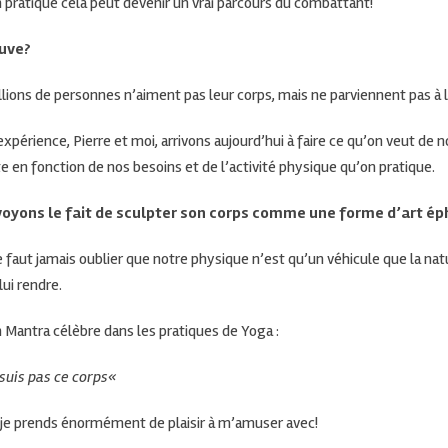
 pratique cela peut devenir un vrai parcours du
combattant!
uve?
lions de personnes n’aiment pas leur corps, mais ne parviennent pas à 
expérience, Pierre et moi, arrivons aujourd’hui à faire ce qu’on veut de n
e en fonction de nos besoins et de l’activité physique qu’on pratique.
oyons le fait de sculpter son corps comme une forme d’art é
ne faut jamais oublier que notre physique n’est qu’un véhicule que la natu
lui rendre.
n Mantra célèbre dans les pratiques de Yoga :
 suis pas ce
corps
«
 je prends énormément de plaisir à m’amuser
avec
!