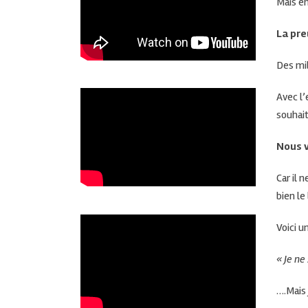
Mais en
La
pre
Des mil
Avec l’
souhait
Nous v
Car il 
bien le 
Voici u
« Je ne
….
Mais