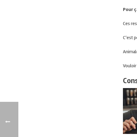
Pour
ç
Ces
re
C’est p
Animale
Vouloi
Cons