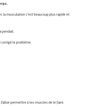
orps.
ec la
musculation c
‘est beaucoup plus rapide et
i pendait.
ai corrigé le problème.
 falloir permettre à tes muscles de le faire.