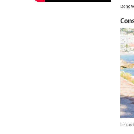
Donc vo
Cons
Le
card