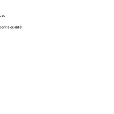
ue.
 bonne
qualité!