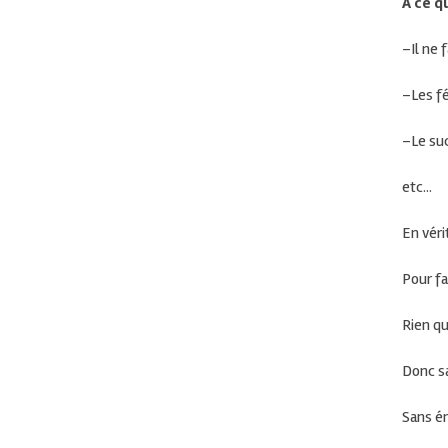
À ce qu
–
Il ne
–
Les f
–
Le su
etc.
..
En
véri
Pour fa
Rien
qu
Donc sa
Sans én