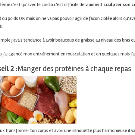
blème c
‘est qu’avec le
cardio c
‘est difficile de vraiment
sculpter son c
d du poids
OK mais
on ne va pas pouvoir agir de façon ciblée alors qu’av
e.
mple j
‘avais tendance à avoir beaucoup de graisse au niveau des bras qu
 j
‘ai agencé mon entraînement en musculation et en quelques
mois j
‘
eil 2 :
Manger des protéines à chaque repas
eux transformer ton corps et avoir une silhouette plus
harmonieuse il
va